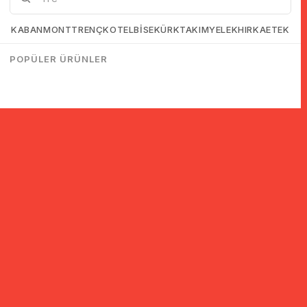
KABAN
MONT
TRENÇKOT
ELBİSE
KÜRK
TAKIM
YELEK
HIRKA
ETEK
POPÜLER ÜRÜNLER
© 2005-2022 Ticimax E Ticaret Yazılımları ve E Ticaret Paketleri /
Ticimax Bilişim Teknolojileri A.Ş. Her Hakkı Saklıdır.
İndirim ve kampanyalarla ilgili bilgi almak için kayıt ol!
KAYIT OL
KVKK sözleşmesini
okudum, kabul ediyorum.
Güvenli Alışveriş
Yurtdışı Alışveriş
24 Saatte Kargo
128 Bit SSL Sertifikalı & 3D
Tüm ülkelerden kredi kartı
Hızlı gönderi ile siparişler
Secure ile güvenli alışveriş