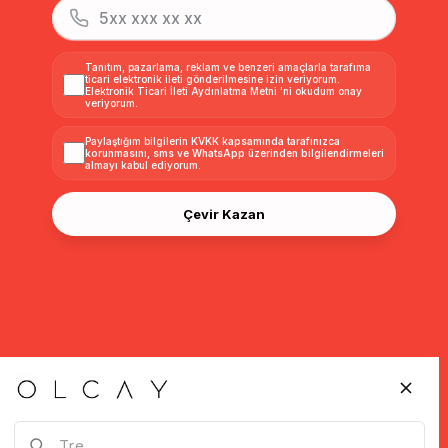
Tanıtım, pazarlama, reklam ve benzeri amaçlarla tarafıma
ticari elektronik ileti gönderilmesine izin veriyorum.
Elektronik Ticari İleti Aydınlatma Metni
'ni okudum onay
veriyorum.
Paylaştığım bilgilerin
KVKK kapsamında tarafınızca
korunmasını, sms ve WhatsApp üzerinden bilgilendirmeleri
almayı
kabul ediyorum.
Çevir Kazan