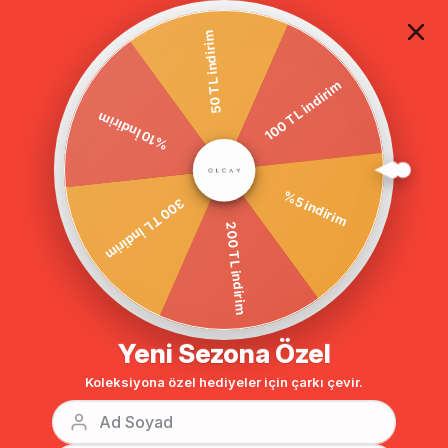
TÜM ALIŞVERİŞLERDE ÜCRETSİZ KARGO
50 TL indirim
100 TL indirim
Anasayfa
ERKEK YAKA KISA KABAN SİYAH 3617
%10 İndirim
%5 indirim
300 TL İndirim
200 TL indirim
Yeni Sezona Özel
Koleksiyona özel hediyeler için çarkı çevir.