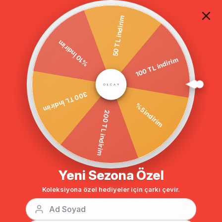
TÜM ALIŞVERİŞLERDE ÜCRETSİZ KARGO
50 TL indirim
%10 İndirim
Anasayfa
DIŞ GİYİM
KABAN
Erkek Yaka Kürklü Torba Cepli Kab
100 TL indirim
BENZER ÜRÜNLER
300 TL İndirim
%5 indirim
200 TL indirim
Yeni Sezona Özel
Koleksiyona özel hediyeler için çarkı çevir.