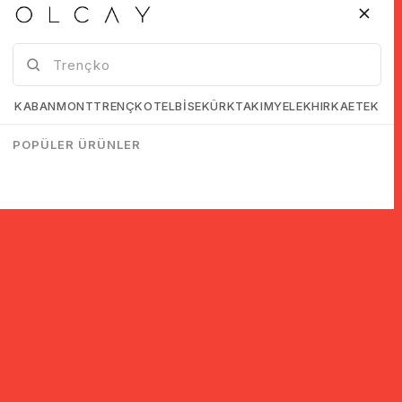
KABAN
MONT
TRENÇKOT
ELBİSE
KÜRK
TAKIM
YELEK
HIRKA
ETEK
POPÜLER ÜRÜNLER
© 2005-2022 Ticimax E Ticaret Yazılımları ve E Ticaret Paketleri /
Ticimax Bilişim Teknolojileri A.Ş. Her Hakkı Saklıdır.
İndirim ve kampanyalarla ilgili bilgi almak için kayıt ol!
KAYIT OL
KVKK sözleşmesini
okudum, kabul ediyorum.