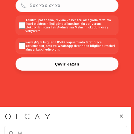
Tanıtım, pazarlama, reklam ve benzeri amaçlarla tarafıma
ticari elektronik ileti gönderilmesine izin veriyorum.
Elektronik Ticari İleti Aydınlatma Metni
'ni okudum onay
veriyorum.
Paylaştığım bilgilerin
KVKK kapsamında tarafınızca
korunmasını, sms ve WhatsApp üzerinden bilgilendirmeleri
almayı
kabul ediyorum.
Çevir Kazan