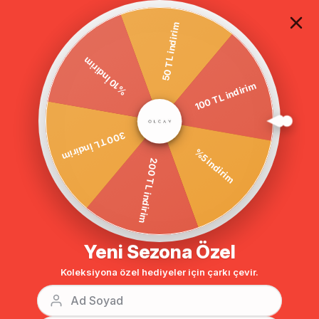
TÜM ALIŞVERİŞLERDE ÜCRETSİZ KARGO
50 TL indirim
100 TL indirim
%10 İndirim
Anasayfa
ERKEK YAKA KUŞAKLI KABAN GRİ 3610
300 TL İndirim
%5 indirim
200 TL indirim
Yeni Sezona Özel
Koleksiyona özel hediyeler için çarkı çevir.