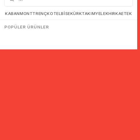
KABAN
MONT
TRENÇKOT
ELBİSE
KÜRK
TAKIM
YELEK
HIRKA
ETEK
POPÜLER ÜRÜNLER
© 2005-2022 Ticimax E Ticaret Yazılımları ve E Ticaret Paketleri /
Ticimax Bilişim Teknolojileri A.Ş. Her Hakkı Saklıdır.
İndirim ve kampanyalarla ilgili bilgi almak için kayıt ol!
KAYIT OL
KVKK sözleşmesini
okudum, kabul ediyorum.
Güvenli Alışveriş
Yurtdışı Alışveriş
24 Saatte Kargo
128 Bit SSL Sertifikalı & 3D
Tüm ülkelerden kredi kartı
Hızlı gönderi ile siparişler
Secure ile güvenli alışveriş