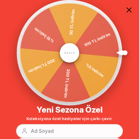
TÜM ALIŞVERİŞLERDE ÜCRETSİZ KARGO
50 TL indirim
%10 İndirim
Anasayfa
Fermuar Detaylı Su İtici Özellikli Astarsız Uzun Trençkot BEJ 6147
100 TL indirim
300 TL İndirim
%5 indirim
200 TL indirim
Yeni Sezona Özel
Koleksiyona özel hediyeler için çarkı çevir.