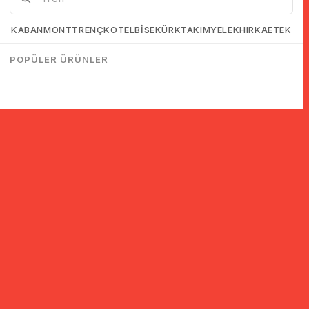
KABAN
MONT
TRENÇKOT
ELBİSE
KÜRK
TAKIM
YELEK
HIRKA
ETEK
POPÜLER ÜRÜNLER
© 2005-2022 Ticimax E Ticaret Yazılımları ve E Ticaret Paketleri /
Ticimax Bilişim Teknolojileri A.Ş. Her Hakkı Saklıdır.
İndirim ve kampanyalarla ilgili bilgi almak için kayıt ol!
KAYIT OL
KVKK sözleşmesini
okudum, kabul ediyorum.
Güvenli Alışveriş
Yurtdışı Alışveriş
24 Saatte Kargo
128 Bit SSL Sertifikalı & 3D
Tüm ülkelerden kredi kartı
Hızlı gönderi ile siparişler
Secure ile güvenli alışveriş