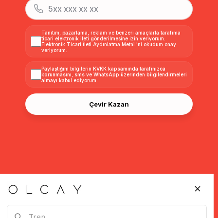
Tanıtım, pazarlama, reklam ve benzeri amaçlarla tarafıma
ticari elektronik ileti gönderilmesine izin veriyorum.
Elektronik Ticari İleti Aydınlatma Metni
'ni okudum onay
veriyorum.
Paylaştığım bilgilerin
KVKK kapsamında tarafınızca
korunmasını, sms ve WhatsApp üzerinden bilgilendirmeleri
almayı
kabul ediyorum.
Çevir Kazan