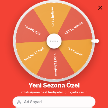
TÜM ALIŞVERİŞLERDE ÜCRETSİZ KARGO
50 TL indirim
100 TL indirim
Anasayfa
DIŞ GİYİM
TRENÇKOT
Tesettür Trençkot
%10 İndirim
BENZER ÜRÜNLER
%5 indirim
300 TL İndirim
200 TL indirim
Yeni Sezona Özel
Koleksiyona özel hediyeler için çarkı çevir.