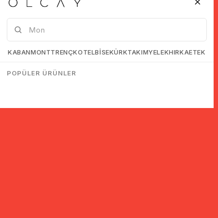
KABAN
MONT
TRENÇKOT
ELBİSE
KÜRK
TAKIM
YELEK
HIRKA
ETEK
POPÜLER ÜRÜNLER
© 2005-2022 Ticimax E Ticaret Yazılımları ve E Ticaret Paketleri /
Ticimax Bilişim Teknolojileri A.Ş. Her Hakkı Saklıdır.
İndirim ve kampanyalarla ilgili bilgi almak için kayıt ol!
KAYIT OL
KVKK sözleşmesini
okudum, kabul ediyorum.