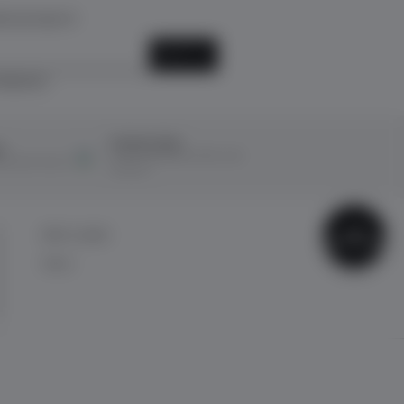
k için kayıt ol!
KAYIT OL
ediyorum.
Ücretsiz İade
ı
14 Gün içerisinde ücretsiz iade
ına taksit imkanı
kolaylığı!
ÇOK
BİZE ULAŞIN
SATANLAR
İletişim