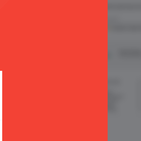
 ve E Ticaret Paketleri / Ticimax
İndirim ve kampanyalarla ilgili bilgi alma
.
KVKK sözleşmesini
okudum, kabul 
şveriş
24 Saatte Kargo
Taksit İmkan
ertifikalı & 3D Secure ile
Hızlı gönderi ile siparişler 24 saatte
Tüm kredi kart
eriş yapabiliriniz
kargoda
MÜŞTERİ HİZMETLERİ
ÖNEMLİ BİLGİLER
Sipariş Takibi
Satış Sözleşmesi
Sık Sorulan Sorular
Garanti ve İade Koşulları
Sipariş ve Teslimat
Gizlilik ve Güvenlik
İade
KKVK Sözleşmesi
İletişim KVKK Metni