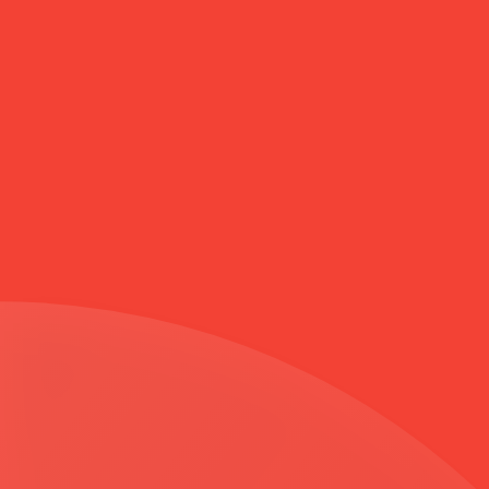
Anasayfa
FERMUARLI BÜYÜK BEDEN KABAN MÜRDÜM 3588