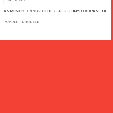
KABAN
MONT
TRENÇKOT
ELBİSE
KÜRK
TAKIM
YELEK
HIRKA
ETEK
POPÜLER ÜRÜNLER
© 2005-2022 Ticimax E Ticaret Yazılımları ve E Ticaret Paketleri /
Ticimax Bilişim Teknolojileri A.Ş. Her Hakkı Saklıdır.
İndirim ve kampanyalarla ilgili bilgi almak için kayıt ol!
KAYIT OL
KVKK sözleşmesini
okudum, kabul ediyorum.
Güvenli Alışveriş
Yurtdışı Alışveriş
24 Saatte Kargo
128 Bit SSL Sertifikalı & 3D
Tüm ülkelerden kredi kartı
Hızlı gönderi ile siparişler
Secure ile güvenli alışveriş