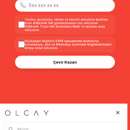
Tanıtım, pazarlama, reklam ve benzeri amaçlarla tarafıma
ticari elektronik ileti gönderilmesine izin veriyorum.
Elektronik Ticari İleti Aydınlatma Metni
'ni okudum onay
veriyorum.
Paylaştığım bilgilerin
KVKK kapsamında tarafınızca
korunmasını, sms ve WhatsApp üzerinden bilgilendirmeleri
almayı
kabul ediyorum.
Çevir Kazan