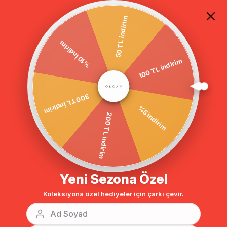
TÜM ALIŞVERİŞLERDE ÜCRETSİZ KARGO
50 TL indirim
%10 İndirim
100 TL indirim
Anasayfa
FERMUARLI BÜZGÜLÜ SPOR PARDESÜ BORDO 5955
300 TL İndirim
%5 indirim
200 TL indirim
Yeni Sezona Özel
Koleksiyona özel hediyeler için çarkı çevir.