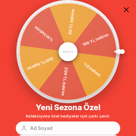
TÜM ALIŞVERİŞLERDE ÜCRETSİZ KARGO
50 TL indirim
100 TL indirim
Anasayfa
FERMUARLI KAPŞONLU KAP BORDO 5863
%10 İndirim
%5 indirim
300 TL İndirim
200 TL indirim
Yeni Sezona Özel
Koleksiyona özel hediyeler için çarkı çevir.