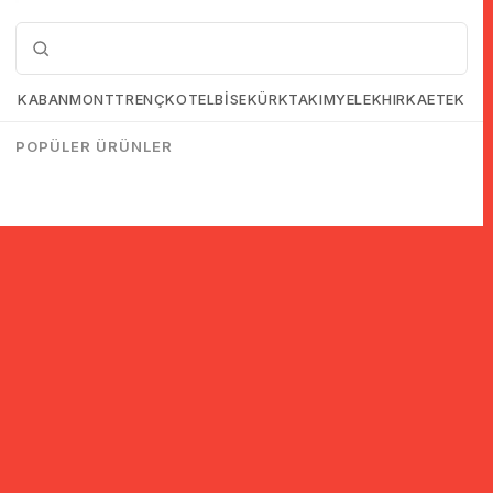
KABAN
MONT
TRENÇKOT
ELBİSE
KÜRK
TAKIM
YELEK
HIRKA
ETEK
POPÜLER ÜRÜNLER
© 2005-2022 Ticimax E Ticaret Yazılımları ve E Ticaret Paketleri /
Ticimax Bilişim Teknolojileri A.Ş. Her Hakkı Saklıdır.
İndirim ve kampanyalarla ilgili bilgi almak için kayıt ol!
KAYIT OL
KVKK sözleşmesini
okudum, kabul ediyorum.