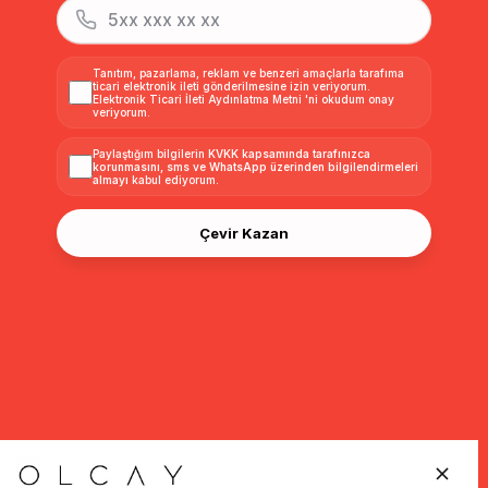
Tanıtım, pazarlama, reklam ve benzeri amaçlarla tarafıma
ticari elektronik ileti gönderilmesine izin veriyorum.
Elektronik Ticari İleti Aydınlatma Metni
'ni okudum onay
veriyorum.
Paylaştığım bilgilerin
KVKK kapsamında tarafınızca
korunmasını, sms ve WhatsApp üzerinden bilgilendirmeleri
almayı
kabul ediyorum.
Çevir Kazan