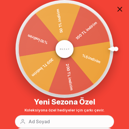
TÜM ALIŞVERİŞLERDE ÜCRETSİZ KARGO
50 TL indirim
100 TL indirim
Anasayfa
DIŞ GİYİM
KAP
FERMUARLI SALAŞ KAP KİREMİT 5893
%10 İndirim
BENZER ÜRÜNLER
%5 indirim
300 TL İndirim
200 TL indirim
Yeni Sezona Özel
Koleksiyona özel hediyeler için çarkı çevir.