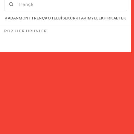
KABAN
MONT
TRENÇKOT
ELBİSE
KÜRK
TAKIM
YELEK
HIRKA
ETEK
POPÜLER ÜRÜNLER
© 2005-2022 Ticimax E Ticaret Yazılımları ve E Ticaret Paketleri /
Ticimax Bilişim Teknolojileri A.Ş. Her Hakkı Saklıdır.
İndirim ve kampanyalarla ilgili bilgi almak için kayıt ol!
KAYIT OL
KVKK sözleşmesini
okudum, kabul ediyorum.
Güvenli Alışveriş
Yurtdışı Alışveriş
24 Saatte Kargo
128 Bit SSL Sertifikalı & 3D