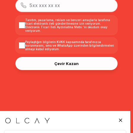
Tanıtım, pazarlama, reklam ve benzeri amaçlarla tarafıma
ticari elektronik ileti gönderilmesine izin veriyorum.
Elektronik Ticari İleti Aydınlatma Metni
'ni okudum onay
veriyorum.
Paylaştığım bilgilerin
KVKK kapsamında tarafınızca
korunmasını, sms ve WhatsApp üzerinden bilgilendirmeleri
almayı
kabul ediyorum.
Çevir Kazan