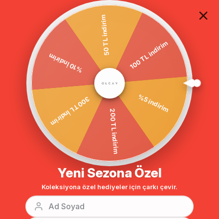
TÜM ALIŞVERİŞLERDE ÜCRETSİZ KARGO
50 TL indirim
100 TL indirim
Anasayfa
Fermuarlı Yakası Seyyar Kürklü Büyük Beden Kaban LACİVERT 3629
%10 İndirim
%5 indirim
300 TL İndirim
200 TL indirim
Yeni Sezona Özel
Koleksiyona özel hediyeler için çarkı çevir.