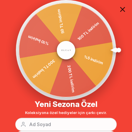
TÜM ALIŞVERİŞLERDE ÜCRETSİZ KARGO
50 TL indirim
100 TL indirim
Anasayfa
GİYİM
ABİYE ELBİSE
Tesettür Abiye
%10 İndirim
BENZER ÜRÜNLER
%5 indirim
300 TL İndirim
200 TL indirim
Yeni Sezona Özel
Koleksiyona özel hediyeler için çarkı çevir.