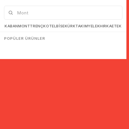
KABAN
MONT
TRENÇKOT
ELBİSE
KÜRK
TAKIM
YELEK
HIRKA
ETEK
POPÜLER ÜRÜNLER
© 2005-2022 Ticimax E Ticaret Yazılımları ve E Ticaret Paketleri /
Ticimax Bilişim Teknolojileri A.Ş. Her Hakkı Saklıdır.
İndirim ve kampanyalarla ilgili bilgi almak için kayıt ol!
KAYIT OL
KVKK sözleşmesini
okudum, kabul ediyorum.