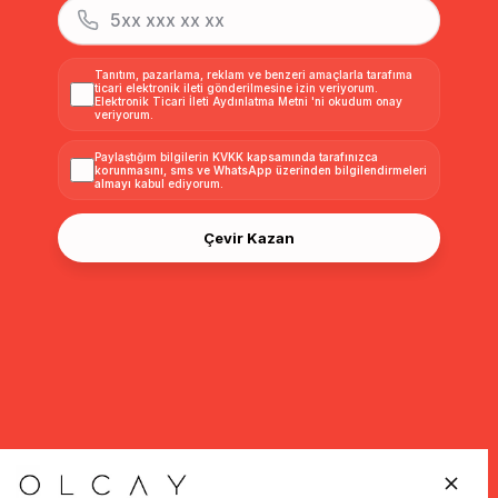
Tanıtım, pazarlama, reklam ve benzeri amaçlarla tarafıma
ticari elektronik ileti gönderilmesine izin veriyorum.
Elektronik Ticari İleti Aydınlatma Metni
'ni okudum onay
veriyorum.
Paylaştığım bilgilerin
KVKK kapsamında tarafınızca
korunmasını, sms ve WhatsApp üzerinden bilgilendirmeleri
almayı
kabul ediyorum.
Çevir Kazan