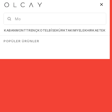
KABAN
MONT
TRENÇKOT
ELBİSE
KÜRK
TAKIM
YELEK
HIRKA
ETEK
POPÜLER ÜRÜNLER
© 2005-2022 Ticimax E Ticaret Yazılımları ve E Ticaret Paketleri /
Ticimax Bilişim Teknolojileri A.Ş. Her Hakkı Saklıdır.
İndirim ve kampanyalarla ilgili bilgi almak için kayıt ol!
KAYIT OL
KVKK sözleşmesini
okudum, kabul ediyorum.