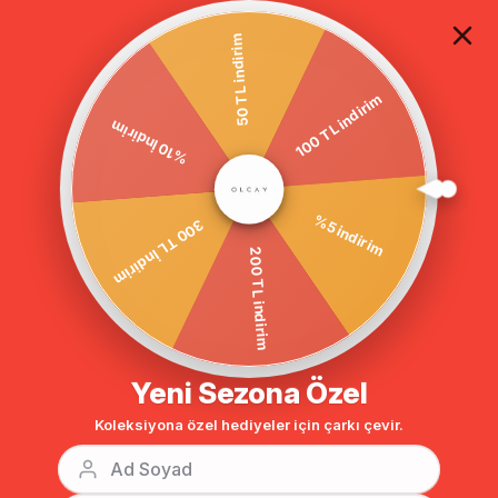
TÜM ALIŞVERİŞLERDE ÜCRETSİZ KARGO
50 TL indirim
100 TL indirim
Anasayfa
DIŞ GİYİM
PARDESÜ
Tesettür Pardesü
%10 İndirim
%5 indirim
300 TL İndirim
200 TL indirim
Yeni Sezona Özel
Koleksiyona özel hediyeler için çarkı çevir.