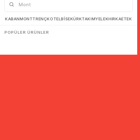
KABAN
MONT
TRENÇKOT
ELBİSE
KÜRK
TAKIM
YELEK
HIRKA
ETEK
POPÜLER ÜRÜNLER
© 2005-2022 Ticimax E Ticaret Yazılımları ve E Ticaret Paketleri /
Ticimax Bilişim Teknolojileri A.Ş. Her Hakkı Saklıdır.
İndirim ve kampanyalarla ilgili bilgi almak için kayıt ol!
KAYIT OL
KVKK sözleşmesini
okudum, kabul ediyorum.
Güvenli Alışveriş
Yurtdışı Alışveriş
24 Saatte Kargo
128 Bit SSL Sertifikalı & 3D