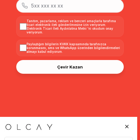
Tanıtım, pazarlama, reklam ve benzeri amaçlarla tarafıma
ticari elektronik ileti gönderilmesine izin veriyorum.
Elektronik Ticari İleti Aydınlatma Metni
'ni okudum onay
veriyorum.
Paylaştığım bilgilerin
KVKK kapsamında tarafınızca
korunmasını, sms ve WhatsApp üzerinden bilgilendirmeleri
almayı
kabul ediyorum.
Çevir Kazan