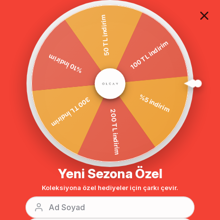
TÜM ALIŞVERİŞLERDE ÜCRETSİZ KARGO
50 TL indirim
100 TL indirim
Anasayfa
Gömlek Yaka Düğme Görünümlü Çıt Çıt Kapamalı Büyük Beden Kaban KAMEL 3779
%10 İndirim
%5 indirim
300 TL İndirim
200 TL indirim
Yeni Sezona Özel
Koleksiyona özel hediyeler için çarkı çevir.