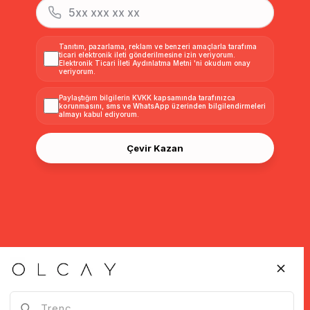
Tanıtım, pazarlama, reklam ve benzeri amaçlarla tarafıma
ticari elektronik ileti gönderilmesine izin veriyorum.
Elektronik Ticari İleti Aydınlatma Metni
'ni okudum onay
veriyorum.
Paylaştığım bilgilerin
KVKK kapsamında tarafınızca
korunmasını, sms ve WhatsApp üzerinden bilgilendirmeleri
almayı
kabul ediyorum.
Çevir Kazan