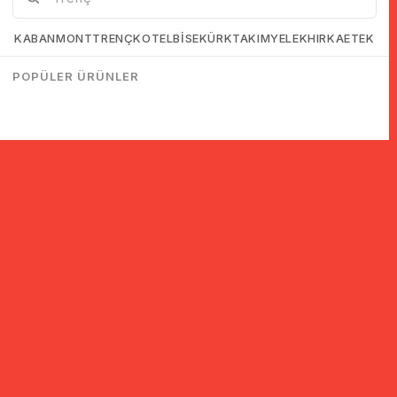
KABAN
MONT
TRENÇKOT
ELBİSE
KÜRK
TAKIM
YELEK
HIRKA
ETEK
POPÜLER ÜRÜNLER
© 2005-2022 Ticimax E Ticaret Yazılımları ve E Ticaret Paketleri /
Ticimax Bilişim Teknolojileri A.Ş. Her Hakkı Saklıdır.
İndirim ve kampanyalarla ilgili bilgi almak için kayıt ol!
KAYIT OL
KVKK sözleşmesini
okudum, kabul ediyorum.
Güvenli Alışveriş
Yurtdışı Alışveriş
24 Saatte Kargo
128 Bit SSL Sertifikalı & 3D
Tüm ülkelerden kredi kartı
Hızlı gönderi ile siparişler
Secure ile güvenli alışveriş