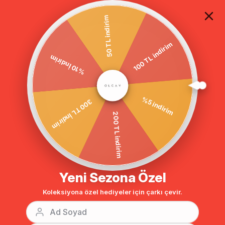
TÜM ALIŞVERİŞLERDE ÜCRETSİZ KARGO
50 TL indirim
100 TL indirim
Anasayfa
Gömlek Yaka Pelerinli Su İtici Özellikli Trençkot LACİVERT 6086
%10 İndirim
%5 indirim
300 TL İndirim
200 TL indirim
Yeni Sezona Özel
Koleksiyona özel hediyeler için çarkı çevir.