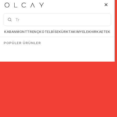
KABAN
MONT
TRENÇKOT
ELBİSE
KÜRK
TAKIM
YELEK
HIRKA
ETEK
POPÜLER ÜRÜNLER
© 2005-2022 Ticimax E Ticaret Yazılımları ve E Ticaret Paketleri /
Ticimax Bilişim Teknolojileri A.Ş. Her Hakkı Saklıdır.
İndirim ve kampanyalarla ilgili bilgi almak için kayıt ol!
KAYIT OL
KVKK sözleşmesini
okudum, kabul ediyorum.