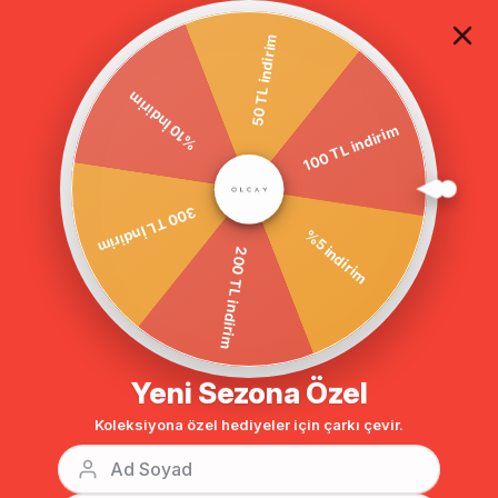
TÜM ALIŞVERİŞLERDE ÜCRETSİZ KARGO
50 TL indirim
%10 İndirim
Anasayfa
DIŞ GİYİM
PARDESÜ
Tesettür Pardesü
100 TL indirim
300 TL İndirim
%5 indirim
200 TL indirim
Yeni Sezona Özel
Koleksiyona özel hediyeler için çarkı çevir.