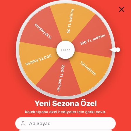
TÜM ALIŞVERİŞLERDE ÜCRETSİZ KARGO
50 TL indirim
%10 İndirim
100 TL indirim
Anasayfa
GİYİM
PANTOLON
Grogren Detaylı Pantolon EKRU 75
BENZER ÜRÜNLER
300 TL İndirim
%5 indirim
200 TL indirim
Yeni Sezona Özel
Koleksiyona özel hediyeler için çarkı çevir.