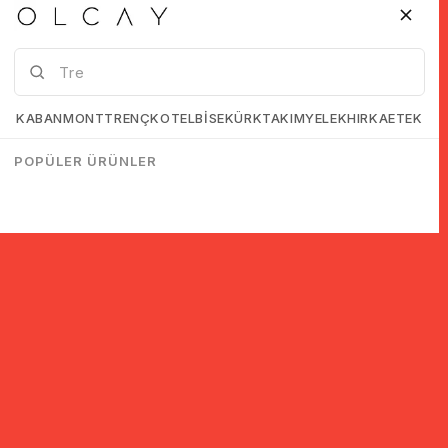
KABAN
MONT
TRENÇKOT
ELBİSE
KÜRK
TAKIM
YELEK
HIRKA
ETEK
POPÜLER ÜRÜNLER
© 2005-2022 Ticimax E Ticaret Yazılımları ve E Ticaret Paketleri /
Ticimax Bilişim Teknolojileri A.Ş. Her Hakkı Saklıdır.
İndirim ve kampanyalarla ilgili bilgi almak için kayıt ol!
KAYIT OL
KVKK sözleşmesini
okudum, kabul ediyorum.