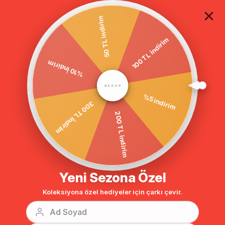
TÜM ALIŞVERİŞLERDE ÜCRETSİZ KARGO
50 TL indirim
100 TL indirim
%10 İndirim
Anasayfa
DIŞ GİYİM
PARDESÜ
Tesettür Pardesü
300 TL İndirim
%5 indirim
200 TL indirim
Yeni Sezona Özel
Koleksiyona özel hediyeler için çarkı çevir.