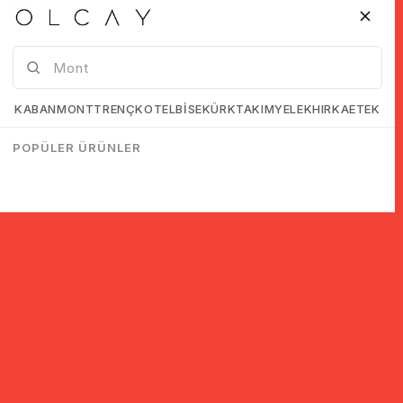
KABAN
MONT
TRENÇKOT
ELBİSE
KÜRK
TAKIM
YELEK
HIRKA
ETEK
POPÜLER ÜRÜNLER
© 2005-2022 Ticimax E Ticaret Yazılımları ve E Ticaret Paketleri /
Ticimax Bilişim Teknolojileri A.Ş. Her Hakkı Saklıdır.
İndirim ve kampanyalarla ilgili bilgi almak için kayıt ol!
KAYIT OL
KVKK sözleşmesini
okudum, kabul ediyorum.