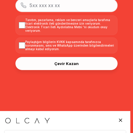
Tanıtım, pazarlama, reklam ve benzeri amaçlarla tarafıma
ticari elektronik ileti gönderilmesine izin veriyorum.
Elektronik Ticari İleti Aydınlatma Metni
'ni okudum onay
veriyorum.
Paylaştığım bilgilerin
KVKK kapsamında tarafınızca
korunmasını, sms ve WhatsApp üzerinden bilgilendirmeleri
almayı
kabul ediyorum.
Çevir Kazan