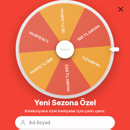
TÜM ALIŞVERİŞLERDE ÜCRETSİZ KARGO
50 TL indirim
100 TL indirim
Anasayfa
Hakim Yaka Çıkabilen kapşonlu Çıtçıt kapamalı Kaban KAMEL 3764
%10 İndirim
%5 indirim
300 TL İndirim
200 TL indirim
Yeni Sezona Özel
Koleksiyona özel hediyeler için çarkı çevir.