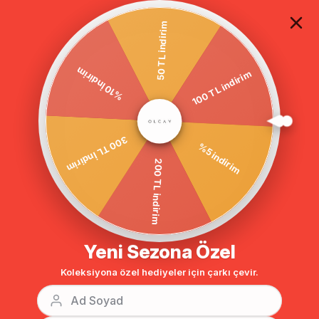
TÜM ALIŞVERİŞLERDE ÜCRETSİZ KARGO
50 TL indirim
100 TL indirim
Anasayfa
DIŞ GİYİM
KABAN
Hakim Yaka Kemer Detaylı Kloş Kab
%10 İndirim
BENZER ÜRÜNLER
%5 indirim
300 TL İndirim
200 TL indirim
Yeni Sezona Özel
Koleksiyona özel hediyeler için çarkı çevir.