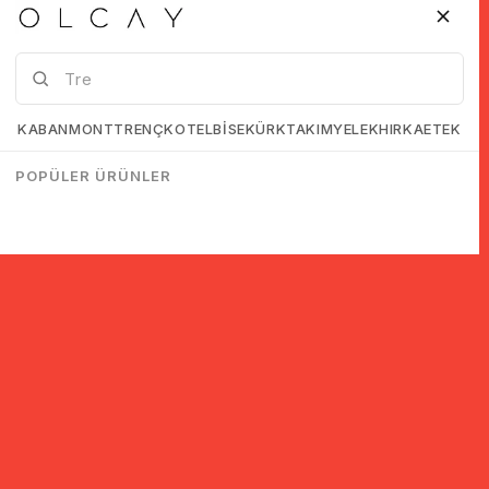
KABAN
MONT
TRENÇKOT
ELBİSE
KÜRK
TAKIM
YELEK
HIRKA
ETEK
POPÜLER ÜRÜNLER
© 2005-2022 Ticimax E Ticaret Yazılımları ve E Ticaret Paketleri /
Ticimax Bilişim Teknolojileri A.Ş. Her Hakkı Saklıdır.
İndirim ve kampanyalarla ilgili bilgi almak için kayıt ol!
KAYIT OL
KVKK sözleşmesini
okudum, kabul ediyorum.