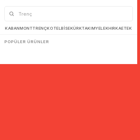
KABAN
MONT
TRENÇKOT
ELBİSE
KÜRK
TAKIM
YELEK
HIRKA
ETEK
POPÜLER ÜRÜNLER
© 2005-2022 Ticimax E Ticaret Yazılımları ve E Ticaret Paketleri /
Ticimax Bilişim Teknolojileri A.Ş. Her Hakkı Saklıdır.
İndirim ve kampanyalarla ilgili bilgi almak için kayıt ol!
KAYIT OL
KVKK sözleşmesini
okudum, kabul ediyorum.