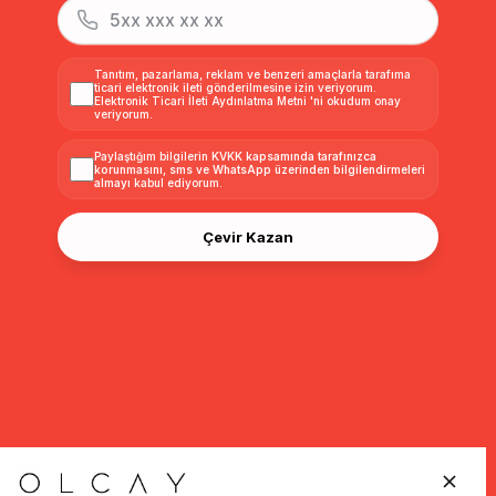
Tanıtım, pazarlama, reklam ve benzeri amaçlarla tarafıma
ticari elektronik ileti gönderilmesine izin veriyorum.
Elektronik Ticari İleti Aydınlatma Metni
'ni okudum onay
veriyorum.
Paylaştığım bilgilerin
KVKK kapsamında tarafınızca
korunmasını, sms ve WhatsApp üzerinden bilgilendirmeleri
almayı
kabul ediyorum.
Çevir Kazan