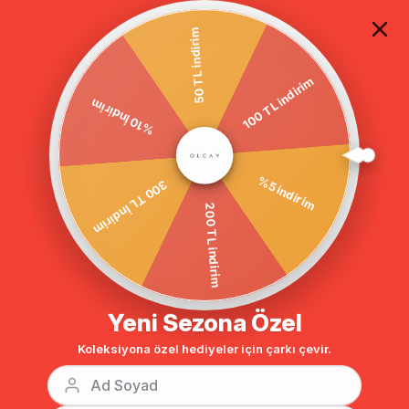
TÜM ALIŞVERİŞLERDE ÜCRETSİZ KARGO
50 TL indirim
100 TL indirim
Anasayfa
DIŞ GİYİM
MONT
Tesettür Mont
%10 İndirim
BENZER ÜRÜNLER
%5 indirim
300 TL İndirim
200 TL indirim
Yeni Sezona Özel
Koleksiyona özel hediyeler için çarkı çevir.