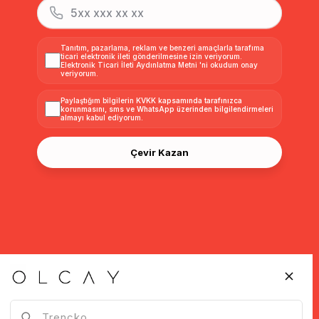
Tanıtım, pazarlama, reklam ve benzeri amaçlarla tarafıma
ticari elektronik ileti gönderilmesine izin veriyorum.
Elektronik Ticari İleti Aydınlatma Metni
'ni okudum onay
veriyorum.
Paylaştığım bilgilerin
KVKK kapsamında tarafınızca
korunmasını, sms ve WhatsApp üzerinden bilgilendirmeleri
almayı
kabul ediyorum.
Çevir Kazan