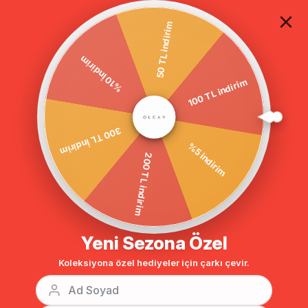
TÜM ALIŞVERİŞLERDE ÜCRETSİZ KARGO
50 TL indirim
100 TL indirim
%10 İndirim
Anasayfa
Kapşonlu Su İtici Özellikli Trençkot SİYAH 6092
300 TL İndirim
%5 indirim
200 TL indirim
Yeni Sezona Özel
Koleksiyona özel hediyeler için çarkı çevir.