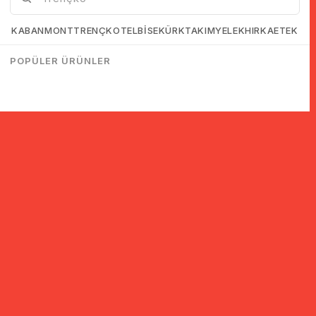
KABAN
MONT
TRENÇKOT
ELBİSE
KÜRK
TAKIM
YELEK
HIRKA
ETEK
POPÜLER ÜRÜNLER
© 2005-2022 Ticimax E Ticaret Yazılımları ve E Ticaret Paketleri /
Ticimax Bilişim Teknolojileri A.Ş. Her Hakkı Saklıdır.
İndirim ve kampanyalarla ilgili bilgi almak için kayıt ol!
KAYIT OL
KVKK sözleşmesini
okudum, kabul ediyorum.
Güvenli Alışveriş
Yurtdışı Alışveriş
24 Saatte Kargo
128 Bit SSL Sertifikalı & 3D
Tüm ülkelerden kredi kartı
Hızlı gönderi ile siparişler
Secure ile güvenli alışveriş