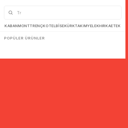
KABAN
MONT
TRENÇKOT
ELBİSE
KÜRK
TAKIM
YELEK
HIRKA
ETEK
POPÜLER ÜRÜNLER
© 2005-2022 Ticimax E Ticaret Yazılımları ve E Ticaret Paketleri /
Ticimax Bilişim Teknolojileri A.Ş. Her Hakkı Saklıdır.
İndirim ve kampanyalarla ilgili bilgi almak için kayıt ol!
KAYIT OL
KVKK sözleşmesini
okudum, kabul ediyorum.