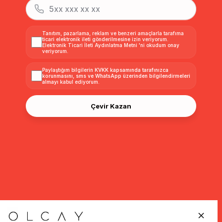
Tanıtım, pazarlama, reklam ve benzeri amaçlarla tarafıma
ticari elektronik ileti gönderilmesine izin veriyorum.
Elektronik Ticari İleti Aydınlatma Metni
'ni okudum onay
veriyorum.
Paylaştığım bilgilerin
KVKK kapsamında tarafınızca
korunmasını, sms ve WhatsApp üzerinden bilgilendirmeleri
almayı
kabul ediyorum.
Çevir Kazan