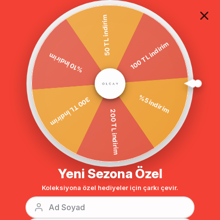
TÜM ALIŞVERİŞLERDE ÜCRETSİZ KARGO
50 TL indirim
100 TL indirim
Anasayfa
DIŞ GİYİM
KAP
KAPŞONU KÜRKLÜ EKOSE KAP GRİ-B
%10 İndirim
BENZER ÜRÜNLER
%5 indirim
300 TL İndirim
200 TL indirim
Yeni Sezona Özel
Koleksiyona özel hediyeler için çarkı çevir.