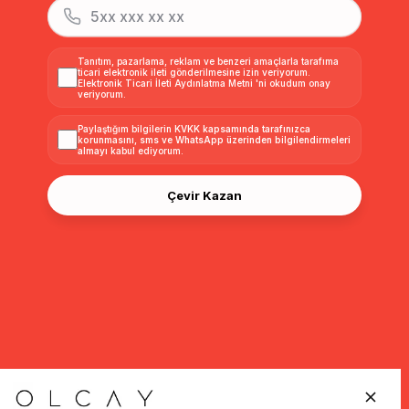
Tanıtım, pazarlama, reklam ve benzeri amaçlarla tarafıma
ticari elektronik ileti gönderilmesine izin veriyorum.
Elektronik Ticari İleti Aydınlatma Metni
'ni okudum onay
veriyorum.
Paylaştığım bilgilerin
KVKK kapsamında tarafınızca
korunmasını, sms ve WhatsApp üzerinden bilgilendirmeleri
almayı
kabul ediyorum.
Çevir Kazan