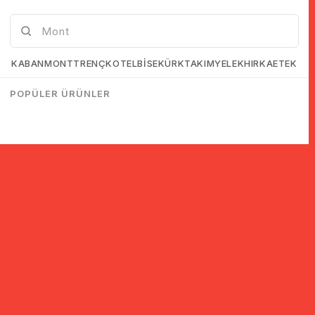
KABAN
MONT
TRENÇKOT
ELBİSE
KÜRK
TAKIM
YELEK
HIRKA
ETEK
POPÜLER ÜRÜNLER
© 2005-2022 Ticimax E Ticaret Yazılımları ve E Ticaret Paketleri /
Ticimax Bilişim Teknolojileri A.Ş. Her Hakkı Saklıdır.
İndirim ve kampanyalarla ilgili bilgi almak için kayıt ol!
KAYIT OL
KVKK sözleşmesini
okudum, kabul ediyorum.