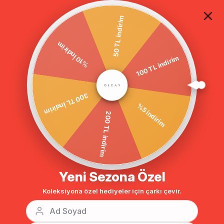
TÜM ALIŞVERİŞLERDE ÜCRETSİZ KARGO
50 TL indirim
100 TL indirim
%10 İndirim
Anasayfa
DIŞ GİYİM
MONT
Tesettür Mont
BENZER ÜRÜNLER
300 TL İndirim
%5 indirim
200 TL indirim
Yeni Sezona Özel
Koleksiyona özel hediyeler için çarkı çevir.