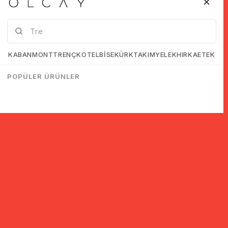
KABAN
MONT
TRENÇKOT
ELBİSE
KÜRK
TAKIM
YELEK
HIRKA
ETEK
POPÜLER ÜRÜNLER
© 2005-2022 Ticimax E Ticaret Yazılımları ve E Ticaret Paketleri /
Ticimax Bilişim Teknolojileri A.Ş. Her Hakkı Saklıdır.
İndirim ve kampanyalarla ilgili bilgi almak için kayıt ol!
KAYIT OL
KVKK sözleşmesini
okudum, kabul ediyorum.