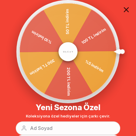
TÜM ALIŞVERİŞLERDE ÜCRETSİZ KARGO
50 TL indirim
100 TL indirim
Anasayfa
DIŞ GİYİM
KABAN
Tesettür Kaban
Kapüşonlu Ribana
%10 İndirim
%5 indirim
300 TL İndirim
200 TL indirim
Yeni Sezona Özel
Koleksiyona özel hediyeler için çarkı çevir.