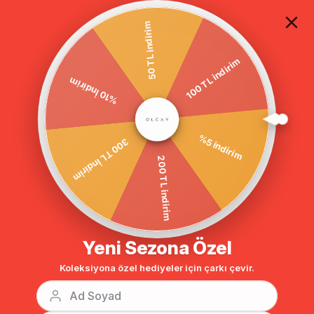
TÜM ALIŞVERİŞLERDE ÜCRETSİZ KARGO
50 TL indirim
100 TL indirim
Anasayfa
DIŞ GİYİM
PARDESÜ
Tesettür Pardesü
%10 İndirim
%5 indirim
300 TL İndirim
200 TL indirim
Yeni Sezona Özel
Koleksiyona özel hediyeler için çarkı çevir.