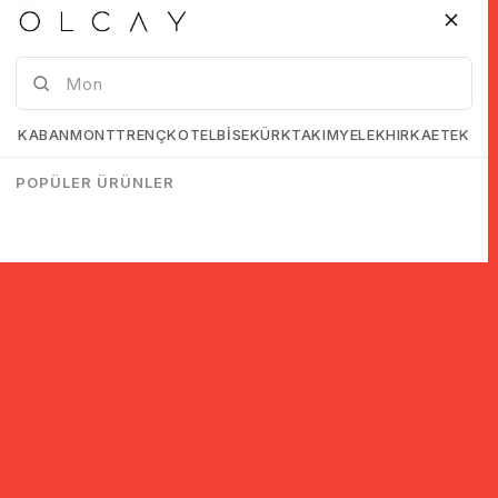
KABAN
MONT
TRENÇKOT
ELBİSE
KÜRK
TAKIM
YELEK
HIRKA
ETEK
POPÜLER ÜRÜNLER
© 2005-2022 Ticimax E Ticaret Yazılımları ve E Ticaret Paketleri /
Ticimax Bilişim Teknolojileri A.Ş. Her Hakkı Saklıdır.
İndirim ve kampanyalarla ilgili bilgi almak için kayıt ol!
KAYIT OL
KVKK sözleşmesini
okudum, kabul ediyorum.