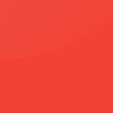
3017
4
📷
1
Değerlendirme