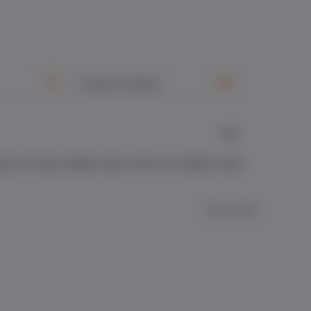
Önerilen Sıralama
(0)
çük oldu takip eddigim başka ürünleri var beğenip almayı
Kaynak: Trendyol