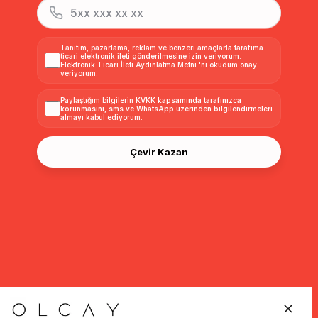
Tanıtım, pazarlama, reklam ve benzeri amaçlarla tarafıma
ticari elektronik ileti gönderilmesine izin veriyorum.
Elektronik Ticari İleti Aydınlatma Metni
'ni okudum onay
veriyorum.
Paylaştığım bilgilerin
KVKK kapsamında tarafınızca
korunmasını, sms ve WhatsApp üzerinden bilgilendirmeleri
almayı
kabul ediyorum.
Çevir Kazan