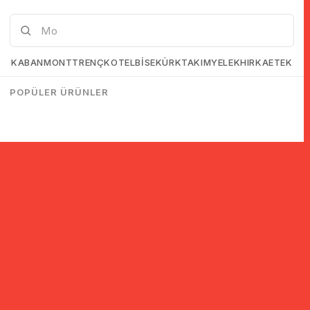
KABAN
MONT
TRENÇKOT
ELBİSE
KÜRK
TAKIM
YELEK
HIRKA
ETEK
POPÜLER ÜRÜNLER
© 2005-2022 Ticimax E Ticaret Yazılımları ve E Ticaret Paketleri /
Ticimax Bilişim Teknolojileri A.Ş. Her Hakkı Saklıdır.
İndirim ve kampanyalarla ilgili bilgi almak için kayıt ol!
KAYIT OL
KVKK sözleşmesini
okudum, kabul ediyorum.