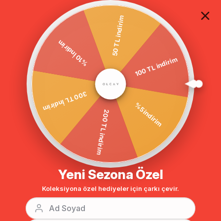
TÜM ALIŞVERİŞLERDE ÜCRETSİZ KARGO
50 TL indirim
%10 İndirim
100 TL indirim
Anasayfa
DIŞ GİYİM
TRENÇKOT
Tesettür Trençkot
BENZER ÜRÜNLER
300 TL İndirim
%5 indirim
200 TL indirim
Yeni Sezona Özel
Koleksiyona özel hediyeler için çarkı çevir.