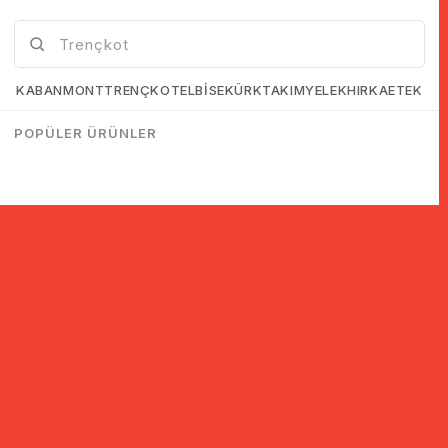
KABAN
MONT
TRENÇKOT
ELBİSE
KÜRK
TAKIM
YELEK
HIRKA
ETEK
POPÜLER ÜRÜNLER
© 2005-2022 Ticimax E Ticaret Yazılımları ve E Ticaret Paketleri /
Ticimax Bilişim Teknolojileri A.Ş. Her Hakkı Saklıdır.
İndirim ve kampanyalarla ilgili bilgi almak için kayıt ol!
KAYIT OL
KVKK sözleşmesini
okudum, kabul ediyorum.