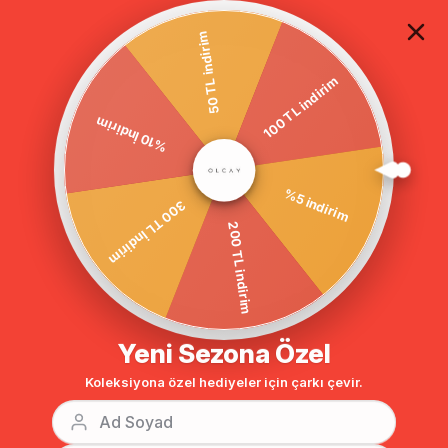
TÜM ALIŞVERİŞLERDE ÜCRETSİZ KARGO
50 TL indirim
%10 İndirim
100 TL indirim
Anasayfa
GİYİM
ABİYE ELBİSE
Tesettür Abiye
BENZER ÜRÜNLER
300 TL İndirim
%5 indirim
200 TL indirim
Yeni Sezona Özel
Koleksiyona özel hediyeler için çarkı çevir.