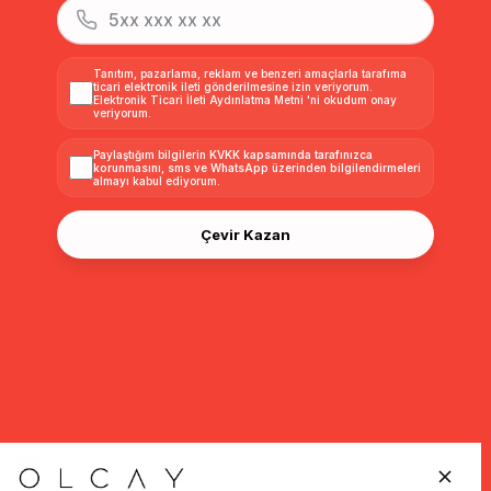
Tanıtım, pazarlama, reklam ve benzeri amaçlarla tarafıma
ticari elektronik ileti gönderilmesine izin veriyorum.
Elektronik Ticari İleti Aydınlatma Metni
'ni okudum onay
veriyorum.
Paylaştığım bilgilerin
KVKK kapsamında tarafınızca
korunmasını, sms ve WhatsApp üzerinden bilgilendirmeleri
almayı
kabul ediyorum.
Çevir Kazan