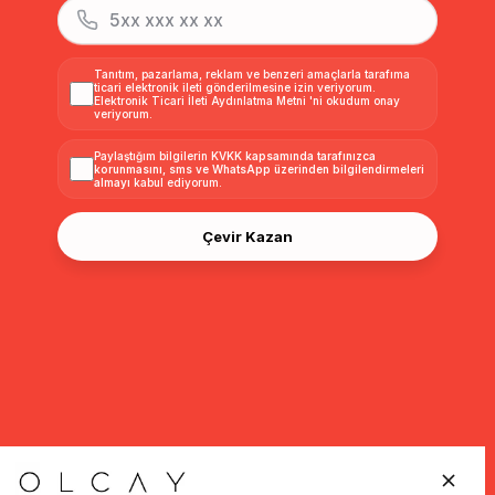
Tanıtım, pazarlama, reklam ve benzeri amaçlarla tarafıma
ticari elektronik ileti gönderilmesine izin veriyorum.
Elektronik Ticari İleti Aydınlatma Metni
'ni okudum onay
veriyorum.
Paylaştığım bilgilerin
KVKK kapsamında tarafınızca
korunmasını, sms ve WhatsApp üzerinden bilgilendirmeleri
almayı
kabul ediyorum.
Çevir Kazan