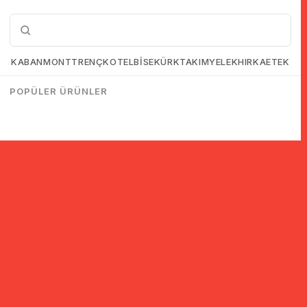
KABAN
MONT
TRENÇKOT
ELBİSE
KÜRK
TAKIM
YELEK
HIRKA
ETEK
POPÜLER ÜRÜNLER
© 2005-2022 Ticimax E Ticaret Yazılımları ve E Ticaret Paketleri /
Ticimax Bilişim Teknolojileri A.Ş. Her Hakkı Saklıdır.
İndirim ve kampanyalarla ilgili bilgi almak için kayıt ol!
KAYIT OL
KVKK sözleşmesini
okudum, kabul ediyorum.