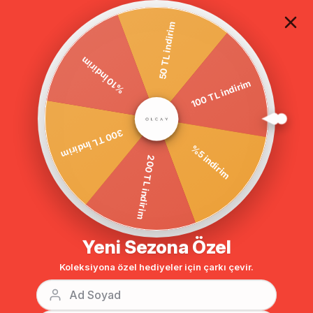
TÜM ALIŞVERİŞLERDE ÜCRETSİZ KARGO
50 TL indirim
%10 İndirim
Anasayfa
GİYİM
ABİYE ELBİSE
Tesettür Abiye
100 TL indirim
BENZER ÜRÜNLER
300 TL İndirim
%5 indirim
200 TL indirim
Yeni Sezona Özel
Koleksiyona özel hediyeler için çarkı çevir.