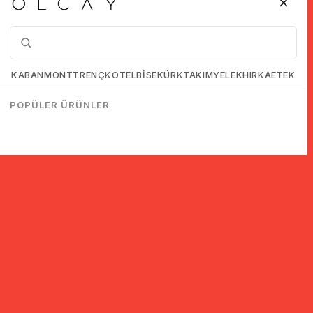
KABAN
MONT
TRENÇKOT
ELBİSE
KÜRK
TAKIM
YELEK
HIRKA
ETEK
POPÜLER ÜRÜNLER
© 2005-2022 Ticimax E Ticaret Yazılımları ve E Ticaret Paketleri /
Ticimax Bilişim Teknolojileri A.Ş. Her Hakkı Saklıdır.
İndirim ve kampanyalarla ilgili bilgi almak için kayıt ol!
KAYIT OL
KVKK sözleşmesini
okudum, kabul ediyorum.