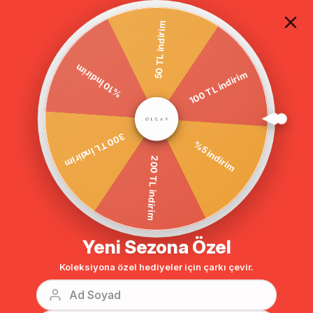
TÜM ALIŞVERİŞLERDE ÜCRETSİZ KARGO
50 TL indirim
100 TL indirim
Anasayfa
GİYİM
ABİYE ELBİSE
Tesettür Abiye
%10 İndirim
BENZER ÜRÜNLER
%5 indirim
300 TL İndirim
200 TL indirim
Yeni Sezona Özel
Koleksiyona özel hediyeler için çarkı çevir.