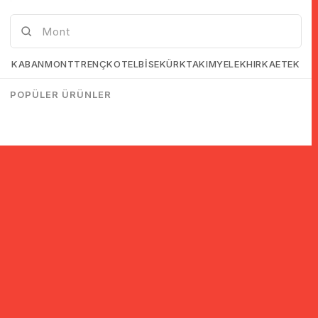
KABAN
MONT
TRENÇKOT
ELBİSE
KÜRK
TAKIM
YELEK
HIRKA
ETEK
POPÜLER ÜRÜNLER
© 2005-2022 Ticimax E Ticaret Yazılımları ve E Ticaret Paketleri /
Ticimax Bilişim Teknolojileri A.Ş. Her Hakkı Saklıdır.
İndirim ve kampanyalarla ilgili bilgi almak için kayıt ol!
KAYIT OL
KVKK sözleşmesini
okudum, kabul ediyorum.