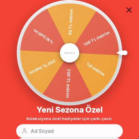
TÜM ALIŞVERİŞLERDE ÜCRETSİZ KARGO
50 TL indirim
%10 İndirim
Anasayfa
GİYİM
TAKIM
Tesettür Alt-Üst Takım
Kolu Fırfırlı Ç
100 TL indirim
BENZER ÜRÜNLER
300 TL İndirim
%5 indirim
200 TL indirim
Yeni Sezona Özel
Koleksiyona özel hediyeler için çarkı çevir.