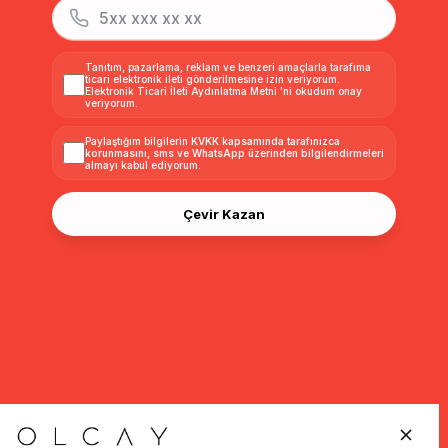
Tanıtım, pazarlama, reklam ve benzeri amaçlarla tarafıma
ticari elektronik ileti gönderilmesine izin veriyorum.
Elektronik Ticari İleti Aydınlatma Metni
'ni okudum onay
veriyorum.
Paylaştığım bilgilerin
KVKK kapsamında tarafınızca
korunmasını, sms ve WhatsApp üzerinden bilgilendirmeleri
almayı
kabul ediyorum.
Çevir Kazan