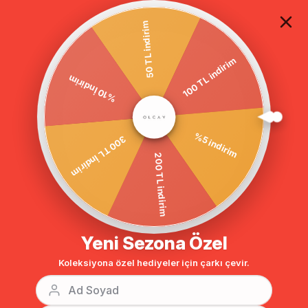
TÜM ALIŞVERİŞLERDE ÜCRETSİZ KARGO
50 TL indirim
100 TL indirim
Anasayfa
GİYİM
ELBİSE
Tesettür Elbise
Kolu Manşetli Pliseli 
%10 İndirim
BENZER ÜRÜNLER
%5 indirim
300 TL İndirim
200 TL indirim
Yeni Sezona Özel
Koleksiyona özel hediyeler için çarkı çevir.