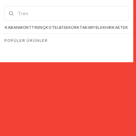
KABAN
MONT
TRENÇKOT
ELBİSE
KÜRK
TAKIM
YELEK
HIRKA
ETEK
POPÜLER ÜRÜNLER
© 2005-2022 Ticimax E Ticaret Yazılımları ve E Ticaret Paketleri /
Ticimax Bilişim Teknolojileri A.Ş. Her Hakkı Saklıdır.
İndirim ve kampanyalarla ilgili bilgi almak için kayıt ol!
KAYIT OL
KVKK sözleşmesini
okudum, kabul ediyorum.