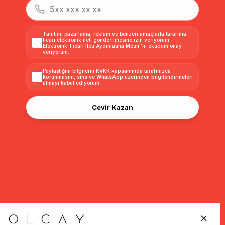
Tanıtım, pazarlama, reklam ve benzeri amaçlarla tarafıma
ticari elektronik ileti gönderilmesine izin veriyorum.
Elektronik Ticari İleti Aydınlatma Metni
'ni okudum onay
veriyorum.
Paylaştığım bilgilerin
KVKK kapsamında tarafınızca
korunmasını, sms ve WhatsApp üzerinden bilgilendirmeleri
almayı
kabul ediyorum.
Çevir Kazan