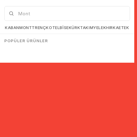
KABAN
MONT
TRENÇKOT
ELBİSE
KÜRK
TAKIM
YELEK
HIRKA
ETEK
POPÜLER ÜRÜNLER
© 2005-2022 Ticimax E Ticaret Yazılımları ve E Ticaret Paketleri /
Ticimax Bilişim Teknolojileri A.Ş. Her Hakkı Saklıdır.
İndirim ve kampanyalarla ilgili bilgi almak için kayıt ol!
KAYIT OL
KVKK sözleşmesini
okudum, kabul ediyorum.