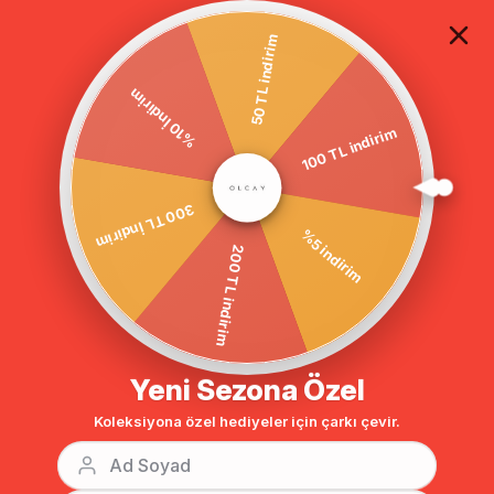
TÜM ALIŞVERİŞLERDE ÜCRETSİZ KARGO
50 TL indirim
%10 İndirim
100 TL indirim
Anasayfa
GİYİM
ABİYE ELBİSE
Tesettür Abiye
BENZER ÜRÜNLER
300 TL İndirim
%5 indirim
200 TL indirim
Yeni Sezona Özel
Koleksiyona özel hediyeler için çarkı çevir.