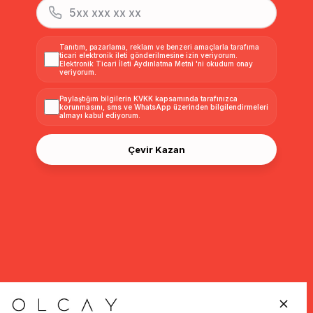
Tanıtım, pazarlama, reklam ve benzeri amaçlarla tarafıma
ticari elektronik ileti gönderilmesine izin veriyorum.
Elektronik Ticari İleti Aydınlatma Metni
'ni okudum onay
veriyorum.
Paylaştığım bilgilerin
KVKK kapsamında tarafınızca
korunmasını, sms ve WhatsApp üzerinden bilgilendirmeleri
almayı
kabul ediyorum.
Çevir Kazan