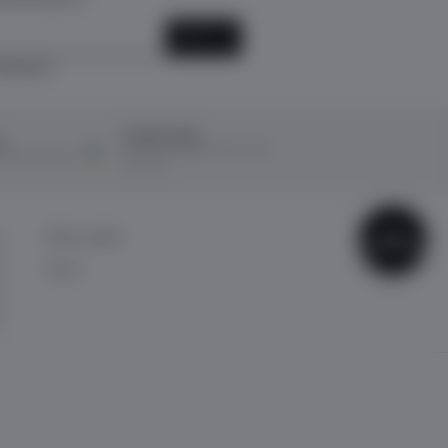
KAYIT OL
ediyorum.
Ücretsiz İade
ı
14 Gün içerisinde ücretsiz iade
ına taksit imkanı
kolaylığı!
ÇOK
BİZE ULAŞIN
SATANLAR
İletişim