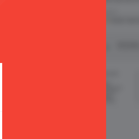
.
KVKK sözleşmesini
okudum, kabul 
şveriş
24 Saatte Kargo
Taksit İmkan
ertifikalı & 3D Secure ile
Hızlı gönderi ile siparişler 24 saatte
Tüm kredi kart
eriş yapabiliriniz
kargoda
MÜŞTERİ HİZMETLERİ
ÖNEMLİ BİLGİLER
Sipariş Takibi
Satış Sözleşmesi
Sık Sorulan Sorular
Garanti ve İade Koşulları
Sipariş ve Teslimat
Gizlilik ve Güvenlik
İade
KKVK Sözleşmesi
İletişim KVKK Metni
|