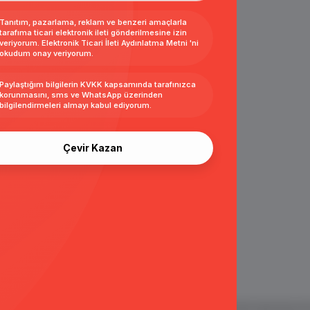
Tanıtım, pazarlama, reklam ve benzeri amaçlarla
tarafıma ticari elektronik ileti gönderilmesine izin
veriyorum.
Elektronik Ticari İleti Aydınlatma Metni
'ni
okudum onay veriyorum.
Paylaştığım bilgilerin
KVKK kapsamında tarafınızca
korunmasını, sms ve WhatsApp üzerinden
bilgilendirmeleri almayı
kabul ediyorum.
Çevir Kazan
 ve E Ticaret Paketleri / Ticimax
İndirim ve kampanyalarla ilgili bilgi alma