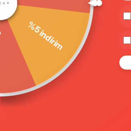
%5 indirim
200 TL indirim
© 2005-2022 Ticimax E Ticaret Yazılımları