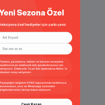
Yeni Sezona Özel
leksiyona özel hediyeler için çarkı çevir.
Tanıtım, pazarlama, reklam ve benzeri amaçlarla
tarafıma ticari elektronik ileti gönderilmesine izin
veriyorum.
Elektronik Ticari İleti Aydınlatma Metni
'ni
okudum onay veriyorum.
Paylaştığım bilgilerin
KVKK kapsamında tarafınızca
korunmasını, sms ve WhatsApp üzerinden
bilgilendirmeleri almayı
kabul ediyorum.
Çevir Kazan