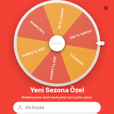
TÜM ALIŞVERİŞLERDE ÜCRETSİZ KARGO
50 TL indirim
%10 İndirim
Anasayfa
DIŞ GİYİM
TRENÇKOT
100 TL indirim
BENZER ÜRÜNLER
300 TL İndirim
%5 indirim
200 TL indirim
Yeni Sezona Özel
Koleksiyona özel hediyeler için çarkı çevir.