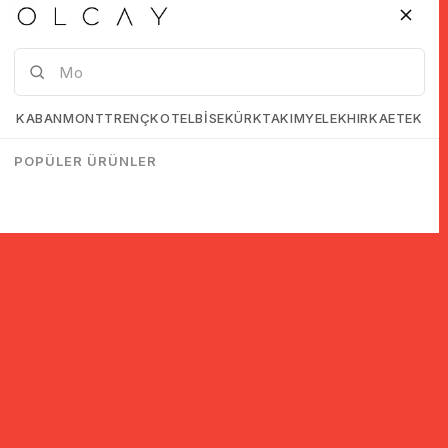
KABAN
MONT
TRENÇKOT
ELBİSE
KÜRK
TAKIM
YELEK
HIRKA
ETEK
POPÜLER ÜRÜNLER
© 2005-2022 Ticimax E Ticaret Yazılımları ve E Ticaret Paketleri /
Ticimax Bilişim Teknolojileri A.Ş. Her Hakkı Saklıdır.
İndirim ve kampanyalarla ilgili bilgi almak için kayıt ol!
KAYIT OL
KVKK sözleşmesini
okudum, kabul ediyorum.