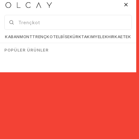
KABAN
MONT
TRENÇKOT
ELBİSE
KÜRK
TAKIM
YELEK
HIRKA
ETEK
POPÜLER ÜRÜNLER
© 2005-2022 Ticimax E Ticaret Yazılımları ve E Ticaret Paketleri /
Ticimax Bilişim Teknolojileri A.Ş. Her Hakkı Saklıdır.
İndirim ve kampanyalarla ilgili bilgi almak için kayıt ol!
KAYIT OL
KVKK sözleşmesini
okudum, kabul ediyorum.