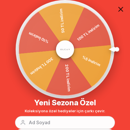
TÜM ALIŞVERİŞLERDE ÜCRETSİZ KARGO
50 TL indirim
100 TL indirim
Anasayfa
DIŞ GİYİM
TRENÇKOT
%10 İndirim
BENZER ÜRÜNLER
%5 indirim
300 TL İndirim
200 TL indirim
Yeni Sezona Özel
Koleksiyona özel hediyeler için çarkı çevir.