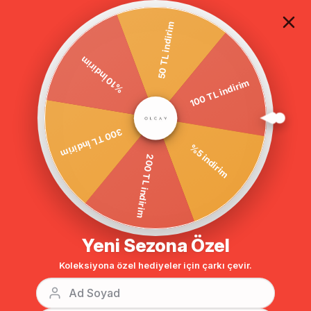
TÜM ALIŞVERİŞLERDE ÜCRETSİZ KARGO
50 TL indirim
%10 İndirim
100 TL indirim
Anasayfa
DIŞ GİYİM
KABAN
Tesettür Kaban
BENZER ÜRÜNLER
300 TL İndirim
%5 indirim
200 TL indirim
Yeni Sezona Özel
Koleksiyona özel hediyeler için çarkı çevir.