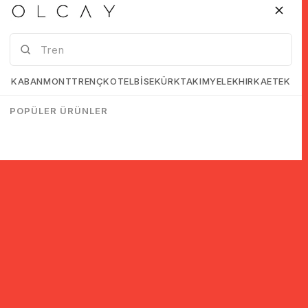
KABAN
MONT
TRENÇKOT
ELBİSE
KÜRK
TAKIM
YELEK
HIRKA
ETEK
POPÜLER ÜRÜNLER
© 2005-2022 Ticimax E Ticaret Yazılımları ve E Ticaret Paketleri /
Ticimax Bilişim Teknolojileri A.Ş. Her Hakkı Saklıdır.
İndirim ve kampanyalarla ilgili bilgi almak için kayıt ol!
KAYIT OL
KVKK sözleşmesini
okudum, kabul ediyorum.