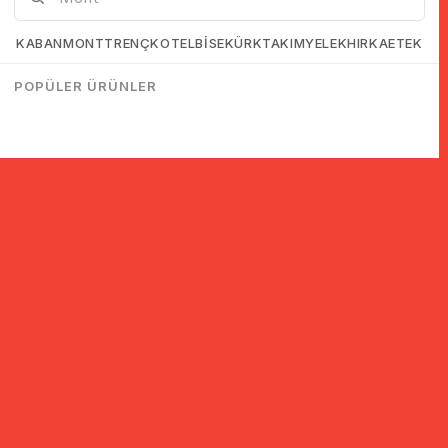
KABAN
MONT
TRENÇKOT
ELBİSE
KÜRK
TAKIM
YELEK
HIRKA
ETEK
POPÜLER ÜRÜNLER
© 2005-2022 Ticimax E Ticaret Yazılımları ve E Ticaret Paketleri /
Ticimax Bilişim Teknolojileri A.Ş. Her Hakkı Saklıdır.
İndirim ve kampanyalarla ilgili bilgi almak için kayıt ol!
KAYIT OL
KVKK sözleşmesini
okudum, kabul ediyorum.
Güvenli Alışveriş
Yurtdışı Alışveriş
24 Saatte Kargo
128 Bit SSL Sertifikalı & 3D
Tüm ülkelerden kredi kartı
Hızlı gönderi ile siparişler
Secure ile güvenli alışveriş