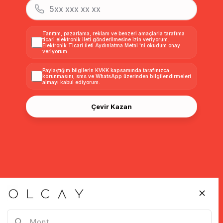
Tanıtım, pazarlama, reklam ve benzeri amaçlarla tarafıma
ticari elektronik ileti gönderilmesine izin veriyorum.
Elektronik Ticari İleti Aydınlatma Metni
'ni okudum onay
veriyorum.
Paylaştığım bilgilerin
KVKK kapsamında tarafınızca
korunmasını, sms ve WhatsApp üzerinden bilgilendirmeleri
almayı
kabul ediyorum.
Çevir Kazan