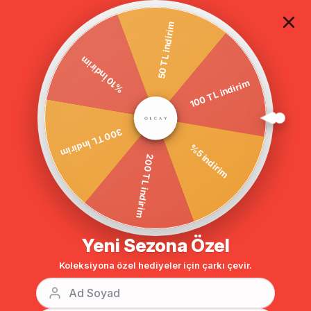
TÜM ALIŞVERİŞLERDE ÜCRETSİZ KARGO
50 TL indirim
%10 İndirim
100 TL indirim
Anasayfa
Logolu Basic Pantolon VİZON 7546-Y
300 TL İndirim
%5 indirim
200 TL indirim
Yeni Sezona Özel
Koleksiyona özel hediyeler için çarkı çevir.