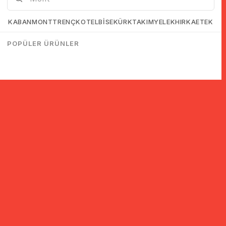
KABAN
MONT
TRENÇKOT
ELBİSE
KÜRK
TAKIM
YELEK
HIRKA
ETEK
POPÜLER ÜRÜNLER
© 2005-2022 Ticimax E Ticaret Yazılımları ve E Ticaret Paketleri /
Ticimax Bilişim Teknolojileri A.Ş. Her Hakkı Saklıdır.
İndirim ve kampanyalarla ilgili bilgi almak için kayıt ol!
KAYIT OL
KVKK sözleşmesini
okudum, kabul ediyorum.
Güvenli Alışveriş
Yurtdışı Alışveriş
24 Saatte Kargo
128 Bit SSL Sertifikalı & 3D
Tüm ülkelerden kredi kartı
Hızlı gönderi ile siparişler
Secure ile güvenli alışveriş