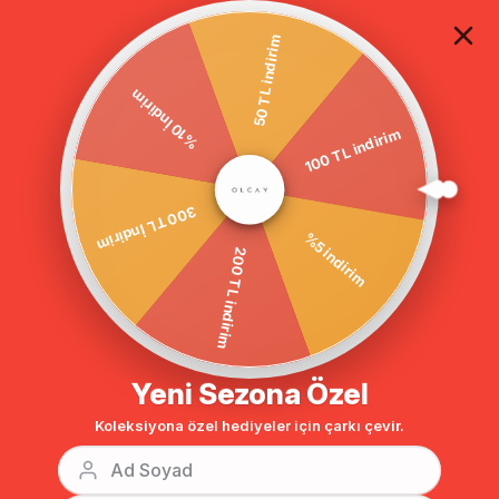
TÜM ALIŞVERİŞLERDE ÜCRETSİZ KARGO
50 TL indirim
%10 İndirim
100 TL indirim
Anasayfa
MENDİL YAKA KUŞAKLI KABAN SİYAH-GRİ 3580
300 TL İndirim
%5 indirim
200 TL indirim
Yeni Sezona Özel
Koleksiyona özel hediyeler için çarkı çevir.