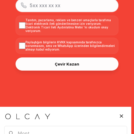
Tanıtım, pazarlama, reklam ve benzeri amaçlarla tarafıma
ticari elektronik ileti gönderilmesine izin veriyorum.
Elektronik Ticari İleti Aydınlatma Metni
'ni okudum onay
veriyorum.
Paylaştığım bilgilerin
KVKK kapsamında tarafınızca
korunmasını, sms ve WhatsApp üzerinden bilgilendirmeleri
almayı
kabul ediyorum.
Çevir Kazan