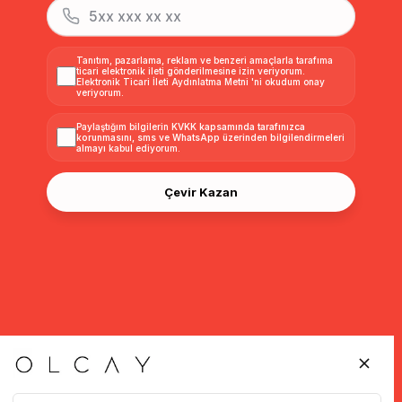
Tanıtım, pazarlama, reklam ve benzeri amaçlarla tarafıma
ticari elektronik ileti gönderilmesine izin veriyorum.
Elektronik Ticari İleti Aydınlatma Metni
'ni okudum onay
veriyorum.
Paylaştığım bilgilerin
KVKK kapsamında tarafınızca
korunmasını, sms ve WhatsApp üzerinden bilgilendirmeleri
almayı
kabul ediyorum.
Çevir Kazan