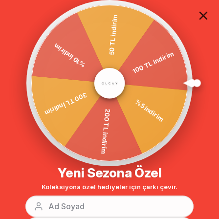
TÜM ALIŞVERİŞLERDE ÜCRETSİZ KARGO
50 TL indirim
100 TL indirim
Anasayfa
Metal Düğmeli Desenli Astarlı Su İtici Özellikli Trençkot HAKİ 6093
%10 İndirim
%5 indirim
300 TL İndirim
200 TL indirim
Yeni Sezona Özel
Koleksiyona özel hediyeler için çarkı çevir.