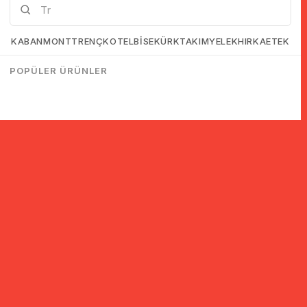
KABAN
MONT
TRENÇKOT
ELBİSE
KÜRK
TAKIM
YELEK
HIRKA
ETEK
POPÜLER ÜRÜNLER
© 2005-2022 Ticimax E Ticaret Yazılımları ve E Ticaret Paketleri /
Ticimax Bilişim Teknolojileri A.Ş. Her Hakkı Saklıdır.
İndirim ve kampanyalarla ilgili bilgi almak için kayıt ol!
KAYIT OL
KVKK sözleşmesini
okudum, kabul ediyorum.
Güvenli Alışveriş
Yurtdışı Alışveriş
24 Saatte Kargo
128 Bit SSL Sertifikalı & 3D