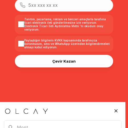
Tanıtım, pazarlama, reklam ve benzeri amaçlarla tarafıma
ticari elektronik ileti gönderilmesine izin veriyorum.
Elektronik Ticari İleti Aydınlatma Metni
'ni okudum onay
veriyorum.
Paylaştığım bilgilerin
KVKK kapsamında tarafınızca
korunmasını, sms ve WhatsApp üzerinden bilgilendirmeleri
almayı
kabul ediyorum.
Çevir Kazan