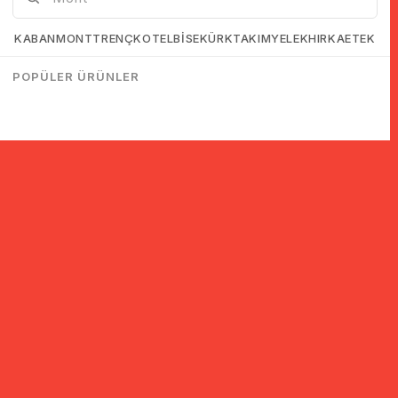
KABAN
MONT
TRENÇKOT
ELBİSE
KÜRK
TAKIM
YELEK
HIRKA
ETEK
POPÜLER ÜRÜNLER
© 2005-2022 Ticimax E Ticaret Yazılımları ve E Ticaret Paketleri /
Ticimax Bilişim Teknolojileri A.Ş. Her Hakkı Saklıdır.
İndirim ve kampanyalarla ilgili bilgi almak için kayıt ol!
KAYIT OL
KVKK sözleşmesini
okudum, kabul ediyorum.
Güvenli Alışveriş
Yurtdışı Alışveriş
24 Saatte Kargo
128 Bit SSL Sertifikalı & 3D
Tüm ülkelerden kredi kartı
Hızlı gönderi ile siparişler
Secure ile güvenli alışveriş