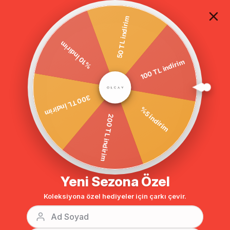
TÜM ALIŞVERİŞLERDE ÜCRETSİZ KARGO
50 TL indirim
%10 İndirim
Anasayfa
Minik Kapitone Garnili Su İtici Özellikli Trençkot SİYAH 6098
100 TL indirim
300 TL İndirim
%5 indirim
200 TL indirim
Yeni Sezona Özel
Koleksiyona özel hediyeler için çarkı çevir.