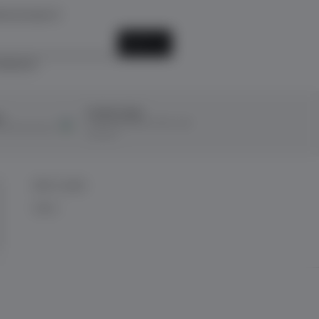
k için kayıt ol!
KAYIT OL
ediyorum.
Ücretsiz İade
ı
14 Gün içerisinde ücretsiz iade
ına taksit imkanı
kolaylığı!
BİZE ULAŞIN
İletişim