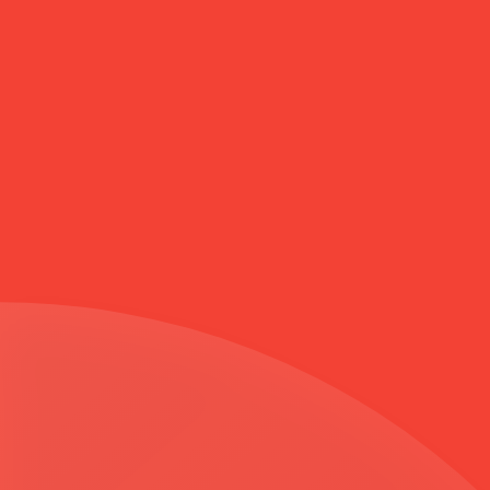
Anasayfa
ÖNÜ ÇITÇITLI KAPŞONLU KABAN TURUNCU 3568