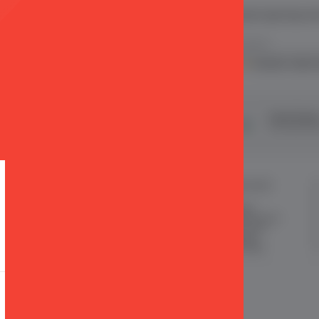
 ve E Ticaret Paketleri / Ticimax
İndirim ve kampanyalarla ilgili bilgi alma
.
KVKK sözleşmesini
okudum, kabul 
şveriş
24 Saatte Kargo
Taksit İmkan
ertifikalı & 3D Secure ile
Hızlı gönderi ile siparişler 24 saatte
Tüm kredi kart
eriş yapabiliriniz
kargoda
MÜŞTERİ HİZMETLERİ
ÖNEMLİ BİLGİLER
Sipariş Takibi
Satış Sözleşmesi
Sık Sorulan Sorular
Garanti ve İade Koşulları
Sipariş ve Teslimat
Gizlilik ve Güvenlik
İade
KKVK Sözleşmesi
İletişim KVKK Metni