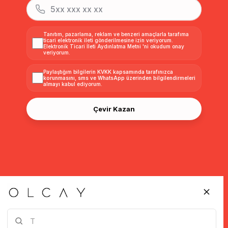
Tanıtım, pazarlama, reklam ve benzeri amaçlarla tarafıma
ticari elektronik ileti gönderilmesine izin veriyorum.
Elektronik Ticari İleti Aydınlatma Metni
'ni okudum onay
veriyorum.
Paylaştığım bilgilerin
KVKK kapsamında tarafınızca
korunmasını, sms ve WhatsApp üzerinden bilgilendirmeleri
almayı
kabul ediyorum.
Çevir Kazan