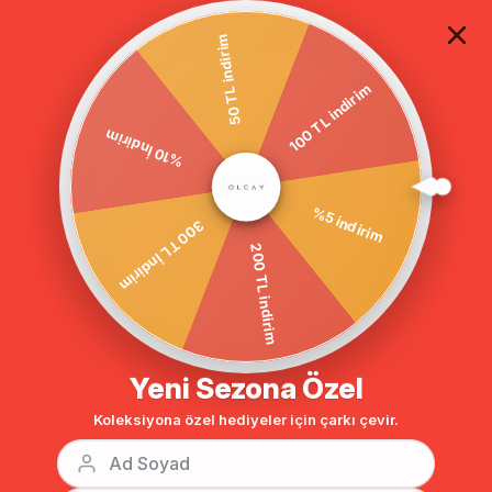
TÜM ALIŞVERİŞLERDE ÜCRETSİZ KARGO
50 TL indirim
100 TL indirim
Anasayfa
DIŞ GİYİM
FERACE
BÜYÜK BEDEN
%10 İndirim
%5 indirim
300 TL İndirim
200 TL indirim
Yeni Sezona Özel
Koleksiyona özel hediyeler için çarkı çevir.