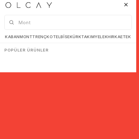
KABAN
MONT
TRENÇKOT
ELBİSE
KÜRK
TAKIM
YELEK
HIRKA
ETEK
POPÜLER ÜRÜNLER
© 2005-2022 Ticimax E Ticaret Yazılımları ve E Ticaret Paketleri /
Ticimax Bilişim Teknolojileri A.Ş. Her Hakkı Saklıdır.
İndirim ve kampanyalarla ilgili bilgi almak için kayıt ol!
KAYIT OL
KVKK sözleşmesini
okudum, kabul ediyorum.