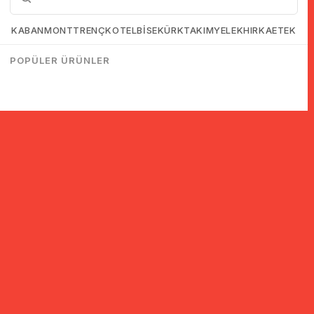
KABAN
MONT
TRENÇKOT
ELBİSE
KÜRK
TAKIM
YELEK
HIRKA
ETEK
POPÜLER ÜRÜNLER
© 2005-2022 Ticimax E Ticaret Yazılımları ve E Ticaret Paketleri /
Ticimax Bilişim Teknolojileri A.Ş. Her Hakkı Saklıdır.
İndirim ve kampanyalarla ilgili bilgi almak için kayıt ol!
KAYIT OL
KVKK sözleşmesini
okudum, kabul ediyorum.
Güvenli Alışveriş
Yurtdışı Alışveriş
24 Saatte Kargo
128 Bit SSL Sertifikalı & 3D
Tüm ülkelerden kredi kartı
Hızlı gönderi ile siparişler
Secure ile güvenli alışveriş