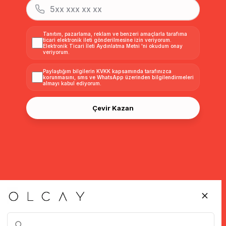
Tanıtım, pazarlama, reklam ve benzeri amaçlarla tarafıma
ticari elektronik ileti gönderilmesine izin veriyorum.
Elektronik Ticari İleti Aydınlatma Metni
'ni okudum onay
veriyorum.
Paylaştığım bilgilerin
KVKK kapsamında tarafınızca
korunmasını, sms ve WhatsApp üzerinden bilgilendirmeleri
almayı
kabul ediyorum.
Çevir Kazan