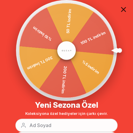
TÜM ALIŞVERİŞLERDE ÜCRETSİZ KARGO
50 TL indirim
100 TL indirim
Anasayfa
Önü Patlı Kolye Aksesuarlı Sıfır Yaka Tunik TAŞ 9793
%10 İndirim
%5 indirim
300 TL İndirim
200 TL indirim
Yeni Sezona Özel
Koleksiyona özel hediyeler için çarkı çevir.