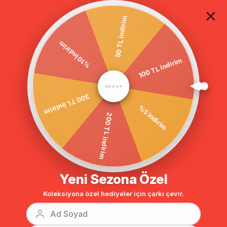
TÜM ALIŞVERİŞLERDE ÜCRETSİZ KARGO
50 TL indirim
%10 İndirim
Anasayfa
ÖNÜ VE KOLU İŞLEMELİ BÜYÜK BEDEN PARDESÜ SİYAH 5938
100 TL indirim
300 TL İndirim
%5 indirim
200 TL indirim
Yeni Sezona Özel
Koleksiyona özel hediyeler için çarkı çevir.