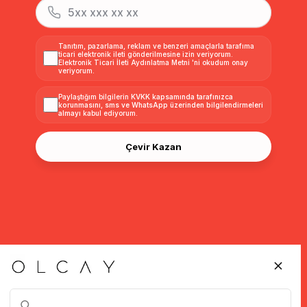
Tanıtım, pazarlama, reklam ve benzeri amaçlarla tarafıma
ticari elektronik ileti gönderilmesine izin veriyorum.
Elektronik Ticari İleti Aydınlatma Metni
'ni okudum onay
veriyorum.
Paylaştığım bilgilerin
KVKK kapsamında tarafınızca
korunmasını, sms ve WhatsApp üzerinden bilgilendirmeleri
almayı
kabul ediyorum.
Çevir Kazan