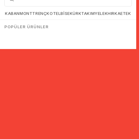
KABAN
MONT
TRENÇKOT
ELBİSE
KÜRK
TAKIM
YELEK
HIRKA
ETEK
POPÜLER ÜRÜNLER
© 2005-2022 Ticimax E Ticaret Yazılımları ve E Ticaret Paketleri /
Ticimax Bilişim Teknolojileri A.Ş. Her Hakkı Saklıdır.
İndirim ve kampanyalarla ilgili bilgi almak için kayıt ol!
KAYIT OL
KVKK sözleşmesini
okudum, kabul ediyorum.
Güvenli Alışveriş
Yurtdışı Alışveriş
24 Saatte Kargo
128 Bit SSL Sertifikalı & 3D
Tüm ülkelerden kredi kartı
Hızlı gönderi ile siparişler
Secure ile güvenli alışveriş