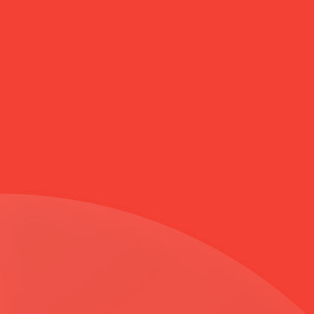
Anasayfa
PAYET VE SÜET İŞLEMELİ KEÇE PARDESÜ GRİ 5979