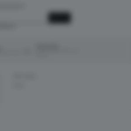
k için kayıt ol!
KAYIT OL
ediyorum.
Ücretsiz İade
ı
14 Gün içerisinde ücretsiz iade
ına taksit imkanı
kolaylığı!
BİZE ULAŞIN
İletişim