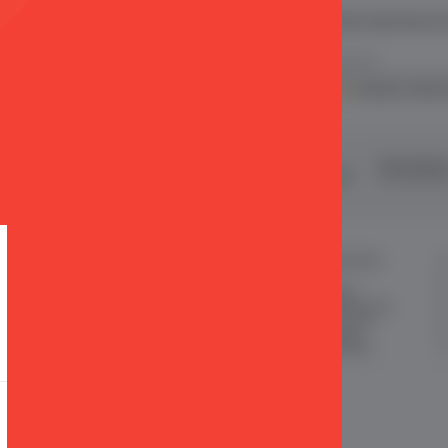
 ve E Ticaret Paketleri / Ticimax
İndirim ve kampanyalarla ilgili bilgi alma
.
KVKK sözleşmesini
okudum, kabul 
şveriş
24 Saatte Kargo
Taksit İmkan
ertifikalı & 3D Secure ile
Hızlı gönderi ile siparişler 24 saatte
Tüm kredi kart
eriş yapabiliriniz
kargoda
MÜŞTERİ HİZMETLERİ
ÖNEMLİ BİLGİLER
Sipariş Takibi
Satış Sözleşmesi
Sık Sorulan Sorular
Garanti ve İade Koşulları
Sipariş ve Teslimat
Gizlilik ve Güvenlik
İade
KKVK Sözleşmesi
İletişim KVKK Metni