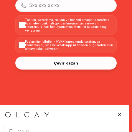
Tanıtım, pazarlama, reklam ve benzeri amaçlarla tarafıma
ticari elektronik ileti gönderilmesine izin veriyorum.
Elektronik Ticari İleti Aydınlatma Metni
'ni okudum onay
veriyorum.
Paylaştığım bilgilerin
KVKK kapsamında tarafınızca
korunmasını, sms ve WhatsApp üzerinden bilgilendirmeleri
almayı
kabul ediyorum.
Çevir Kazan