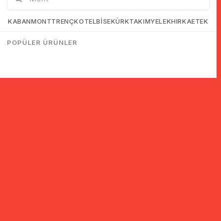
KABAN
MONT
TRENÇKOT
ELBİSE
KÜRK
TAKIM
YELEK
HIRKA
ETEK
POPÜLER ÜRÜNLER
© 2005-2022 Ticimax E Ticaret Yazılımları ve E Ticaret Paketleri /
Ticimax Bilişim Teknolojileri A.Ş. Her Hakkı Saklıdır.
İndirim ve kampanyalarla ilgili bilgi almak için kayıt ol!
KAYIT OL
KVKK sözleşmesini
okudum, kabul ediyorum.
Güvenli Alışveriş
Yurtdışı Alışveriş
24 Saatte Kargo
128 Bit SSL Sertifikalı & 3D
Tüm ülkelerden kredi kartı
Hızlı gönderi ile siparişler
Secure ile güvenli alışveriş