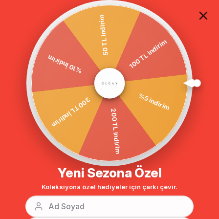
TÜM ALIŞVERİŞLERDE ÜCRETSİZ KARGO
50 TL indirim
100 TL indirim
Anasayfa
Payetli Tül Garnili Spor Kap SİYAH 6051
%10 İndirim
%5 indirim
300 TL İndirim
200 TL indirim
Yeni Sezona Özel
Koleksiyona özel hediyeler için çarkı çevir.